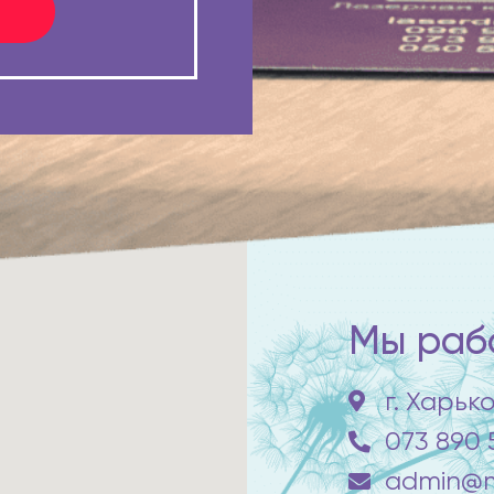
Мы рабо
г. Харьк
073 890 
admin@m