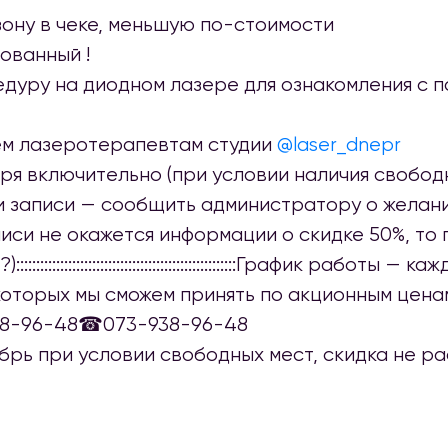
зону в чеке, меньшую по-стоимости
ованный !
цедуру на диодном лазере для ознакомления с
сем лазеротерапевтам студии
@laser_dnepr
ября включительно (при условии наличия свобод
При записи — сообщить администратору о желан
писи не окажется информации о скидке 50%, то
:::::::::::::::::::::::::::::::::::::::::::::График работы 
, которых мы сможем принять по акционным цен
:::::::::☎096-938-96-48☎073-938-96-48
оябрь при условии свободных мест, скидка не 