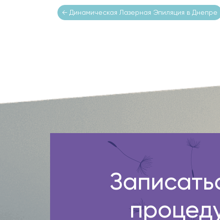
←
Динамическая Лазерная Эпиляция в Днепре
Записать
процед