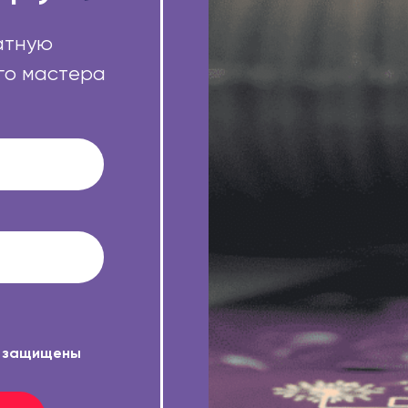
атную
го мастера
е защищены