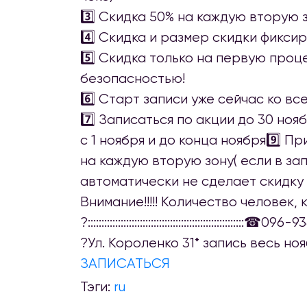
3️⃣ Скидка 50% на каждую вторую 
4️⃣ Скидка и размер скидки фиксир
5️⃣ Скидка только на первую про
безопасностью!
6️⃣ Старт записи уже сейчас ко в
7️⃣ Записаться по акции до 30 но
с 1 ноября и до конца ноября9️⃣ 
на каждую вторую зону( если в за
автоматически не сделает скидку ?)::::::::::
Внимание!!!!! Количество человек
?::::::::::::::::::::::::::::::::::::::::::::::::
?Ул. Короленко 31* запись весь н
ЗАПИСАТЬСЯ
Тэги:
ru