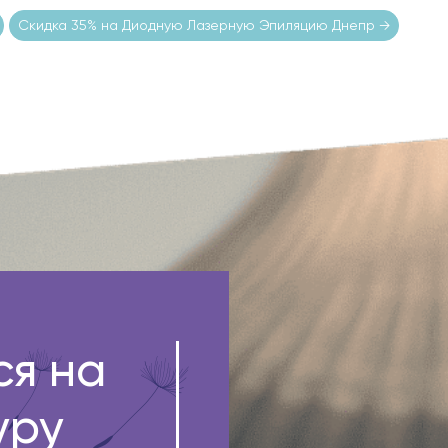
Скидка 35% на Диодную Лазерную Эпиляцию Днепр
→
ся на
уру