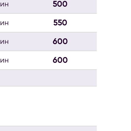
500
мин
550
мин
600
мин
600
мин