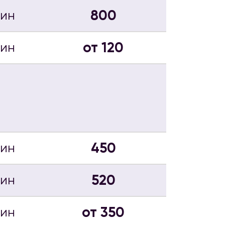
800
мин
от 120
мин
450
мин
520
мин
от 350
мин