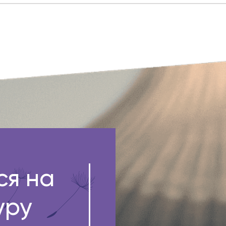
ся на
уру