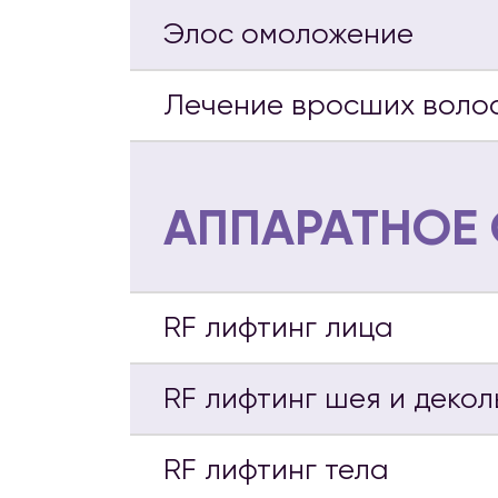
Элос омоложение
Лечение вросших воло
АППАРАТНОЕ
RF лифтинг лица
RF лифтинг шея и декол
RF лифтинг тела