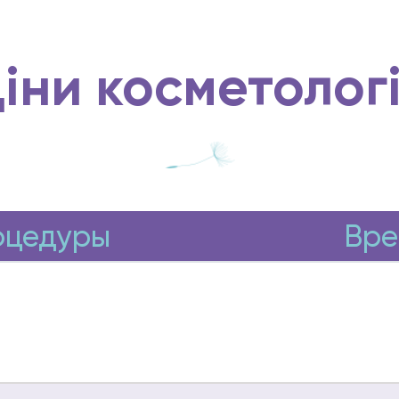
іни косметолог
оцедуры
Вре