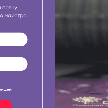
штовну
го майстра
ахищені