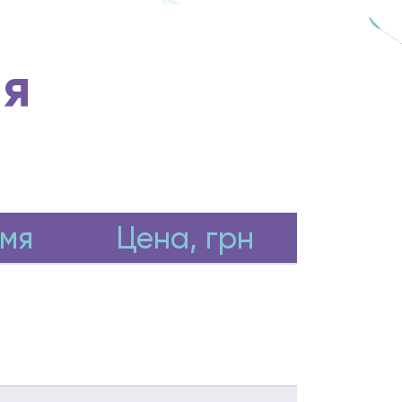
ія
мя
Цена, грн